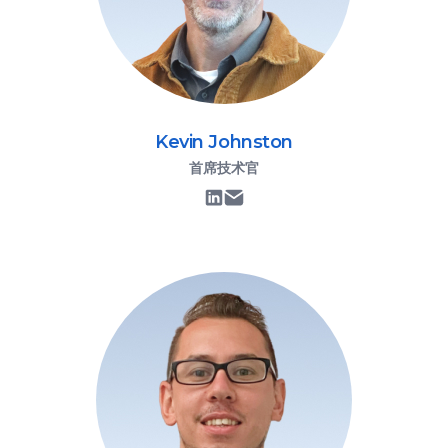
Kevin Johnston
首席技术官
LinkedIn
Email