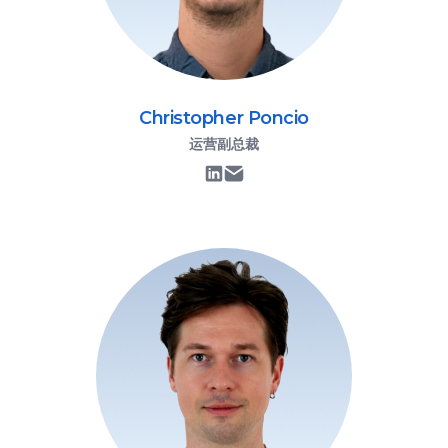
Christopher Poncio
运营副总裁
LinkedIn
Email