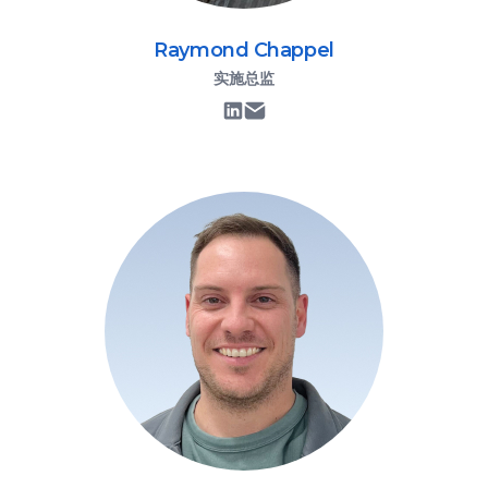
Raymond Chappel
实施总监
LinkedIn
Email