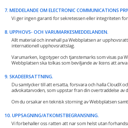
7. MEDDELANDE OM ELECTRONIC COMMUNICATIONS PRIVAC
Vi ger ingen garanti for sekretessen eller integriteten 
8. UPPHOVS- OCH VARUMARKESMEDDELANDEN.
Allt material och innehall pa Webbplatsen ar upphovsratt
internationell upphovsrattslag.
Varumarken, logotyper och tjanstemarks som visas pa We
Webbplatsen ska tolkas som beviljande av licens att an
9. SKADEERSATTNING.
Du samtycker till att ersatta, forsvara och halla CloudX oc
advokatarvoden, som uppstar fran din overtraddelse av d
Om du orsakar en teknisk storning av Webbplatsen samtycke
10. UPPSAGNING/ATKOMSTBEGRANSNING.
Vi forbehaller oss ratten att nar som helst utan forhand