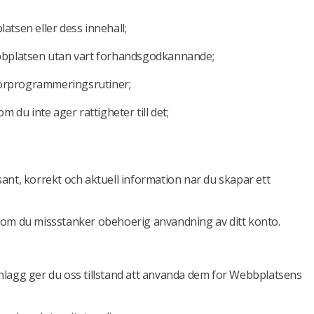
tsen eller dess innehall;
 Webbplatsen utan vart forhandsgodkannande;
atorprogrammeringsrutiner;
 du inte ager rattigheter till det;
sant, korrekt och aktuell information nar du skapar ett
X om du missstanker obehoerig anvandning av ditt konto.
 Inlagg ger du oss tillstand att anvanda dem for Webbplatsens