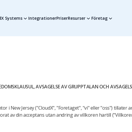
Integrationer
Priser
dX Systems
Resurser
Företag
JEDOMSKLAUSUL, AVSAGELSE AV GRUPPTALAN OCH AVSAGELS
 i New Jersey ("CloudX", "Foretaget", "vi" eller "oss") tillate
orat av din acceptans utan andring av villkoren hartill ("Villk