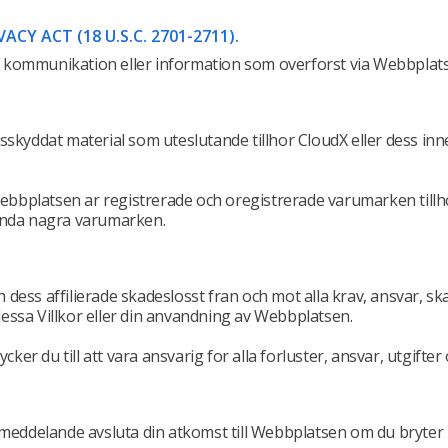
Y ACT (18 U.S.C. 2701-2711).
for kommunikation eller information som overforst via Webbplat
sskyddat material som uteslutande tillhor CloudX eller dess in
bbplatsen ar registrerade och oregistrerade varumarken till
vanda nagra varumarken.
h dess affilierade skadeslosst fran och mot alla krav, ansvar, sk
essa Villkor eller din anvandning av Webbplatsen.
r du till att vara ansvarig for alla forluster, ansvar, utgift
smeddelande avsluta din atkomst till Webbplatsen om du bryter 