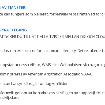
 AV TJANSTER.
e kan fungera som planerat, forbehaller vi oss ratten att for
URYRATTEGANG.
AMTYCKER DU TILL ATT ALLA TVISTER MELLAN DIG OCH CL
 losa en tvist istallet for en domare eller jury. Det resulterar i
om uppstar ur dessa Villkor, WMS eller Webbplatsen ska avgoras 
 administreras av American Arbitration Association (AAA).
, utan hansyn till regler om lagkonflikter.
 informellt genom att kontakta oss skriftligen pa support@cloud
s skiljedom.