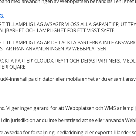
amband med anvandningen av Webbplatsen behandlas i enlighet m
G.
T TILLAMPLIG LAG AVSAGER VI OSS ALLA GARANTIER, UTTR
JBARHET OCH LAMPLIGHET FOR ETT VISST SYFTE.
 TILLAMPLIG LAG AR DE TACKTA PARTERNA INTE ANSVARIG
PPSTAR FRAN ANVANDNINGEN AV WEBBPLATSEN.
CKTA PARTER' CLOUDX, REY11 OCH DERAS PARTNERS, MED
ERFOLJARE.
loudX-innehall pa din dator eller mobila enhet ar du ensamt ans
d. Vi ger ingen garanti for att Webbplatsen och WMS ar lampliga
 din jurisdiktion ar du inte berattigad att se eller anvanda W
e avsedda for forsaljning, nedladdning eller export till lander