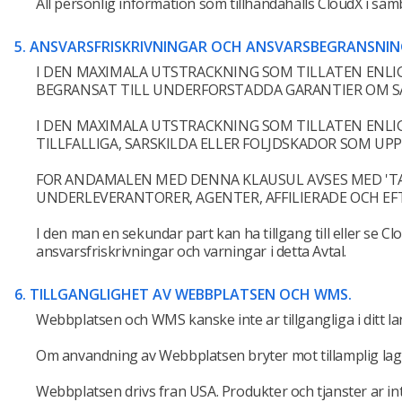
All personlig information som tillhandahalls CloudX i s
5. ANSVARSFRISKRIVNINGAR OCH ANSVARSBEGRANSNIN
I DEN MAXIMALA UTSTRACKNING SOM TILLATEN ENLIG
BEGRANSAT TILL UNDERFORSTADDA GARANTIER OM SAL
I DEN MAXIMALA UTSTRACKNING SOM TILLATEN ENLIGT
TILLFALLIGA, SARSKILDA ELLER FOLJDSKADOR SOM U
FOR ANDAMALEN MED DENNA KLAUSUL AVSES MED 'TA
UNDERLEVERANTORER, AGENTER, AFFILIERADE OCH EFT
I den man en sekundar part kan ha tillgang till eller se C
ansvarsfriskrivningar och varningar i detta Avtal.
6. TILLGANGLIGHET AV WEBBPLATSEN OCH WMS.
Webbplatsen och WMS kanske inte ar tillgangliga i ditt lan
Om anvandning av Webbplatsen bryter mot tillamplig lag i
Webbplatsen drivs fran USA. Produkter och tjanster ar int