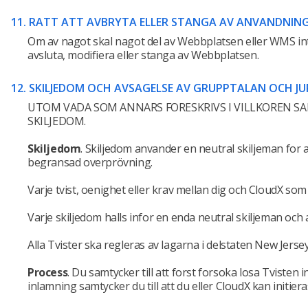
11. RATT ATT AVBRYTA ELLER STANGA AV ANVANDNING
Om av nagot skal nagot del av Webbplatsen eller WMS int
avsluta, modifiera eller stanga av Webbplatsen.
12. SKILJEDOM OCH AVSAGELSE AV GRUPPTALAN OCH J
UTOM VADA SOM ANNARS FORESKRIVS I VILLKOREN S
SKILJEDOM.
Skiljedom
.
Skiljedom anvander en neutral skiljeman for att
begransad overprövning.
Varje tvist, oenighet eller krav mellan dig och CloudX s
Varje skiljedom halls infor en enda neutral skiljeman och
Alla Tvister ska regleras av lagarna i delstaten New Jersey
Process
.
Du samtycker till att forst forsoka losa Tvisten
inlamning samtycker du till att du eller CloudX kan initiera