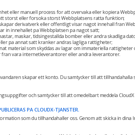
t eller manuell process for att overvaka eller kopiera Webbpla
t storst eller forsoka storst Webbplatsens ratta funktion;
 skapar derivatverk eller offentligt visar nagot innehall fran
lar in innehallet pa Webbplatsen pa nagot satt;
 hastar, maskar, tidsingestallda bomber eller andra skadliga d
ller pa annat satt kranker andras lagliga rattigheter;
at material som skyddas av lagar om immateriella rattigheter om
er fran vara internetleverantorer eller andra leverantorer.
vandaren skapar ett konto. Du samtycker till att tillhandahalla 
ingsuppgifter och samtycker till att omedelbart meddela Cloud
PUBLICERAS PA CLOUDX-TJANSTER.
nformation som du tillhandahaller oss. Genom att skicka in dina