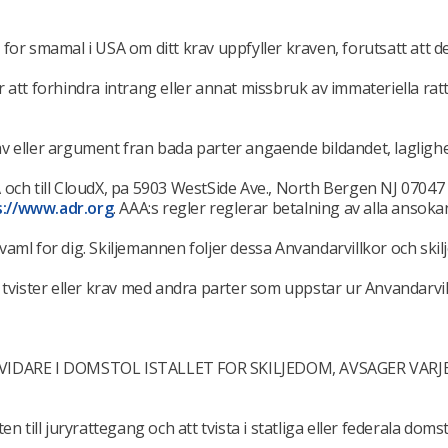
l for smamal i USA om ditt krav uppfyller kraven, forutsatt att d
or att forhindra intrang eller annat missbruk av immateriella rat
v eller argument fran bada parter angaende bildandet, laglighe
AAA och till CloudX, pa 5903 WestSide Ave., North Bergen NJ 070
s://www.adr.org
. AAA:s regler reglerar betalning av alla ansoka
ml for dig. Skiljemannen foljer dessa Anvandarvillkor och skil
alla tvister eller krav med andra parter som uppstar ur Anvandar
VIDARE I DOMSTOL ISTALLET FOR SKILJEDOM, AVSAGER VARJ
 till juryrattegang och att tvista i statliga eller federala dom