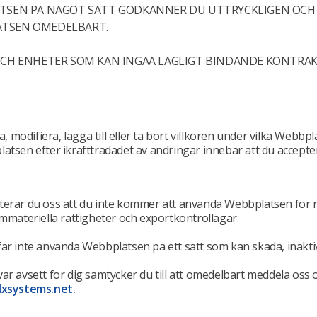
ATSEN PA NAGOT SATT GODKANNER DU UTTRYCKLIGEN OCH
ATSEN OMEDELBART.
OCH ENHETER SOM KAN INGAA LAGLIGT BINDANDE KONTRAKT
, modifiera, lagga till eller ta bort villkoren under vilka Webbpl
atsen efter ikrafttradadet av andringar innebar att du accepter
terar du oss att du inte kommer att anvanda Webbplatsen for na
m immateriella rattigheter och exportkontrollagar.
far inte anvanda Webbplatsen pa ett satt som kan skada, inakt
 var avsett for dig samtycker du till att omedelbart meddela oss
xsystems.net.