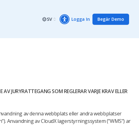
SV
Logga In
Begär Demo
E AV JURYRATTEGANG SOM REGLERAR VARJE KRAV ELLER
r anvandning av denna webbplats eller andra webbplatser
oren"). Anvandning av CloudX lagerstyrningssystem ("WMS") ar