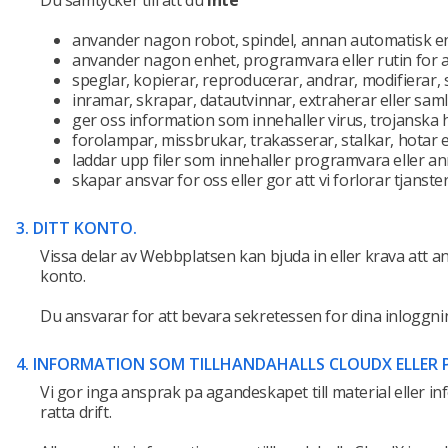
Du samtycker till att du
inte
anvander nagon robot, spindel, annan automatisk enhe
anvander nagon enhet, programvara eller rutin for at
speglar, kopierar, reproducerar, andrar, modifierar,
inramar, skrapar, datautvinnar, extraherar eller sam
ger oss information som innehaller virus, trojanska
forolampar, missbrukar, trakasserar, stalkar, hotar e
laddar upp filer som innehaller programvara eller ann
skapar ansvar for oss eller gor att vi forlorar tjanst
3. DITT KONTO.
Vissa delar av Webbplatsen kan bjuda in eller krava att an
konto.
Du ansvarar for att bevara sekretessen for dina inloggn
4. INFORMATION SOM TILLHANDAHALLS CLOUDX ELLER 
Vi gor inga ansprak pa agandeskapet till material eller i
ratta drift.