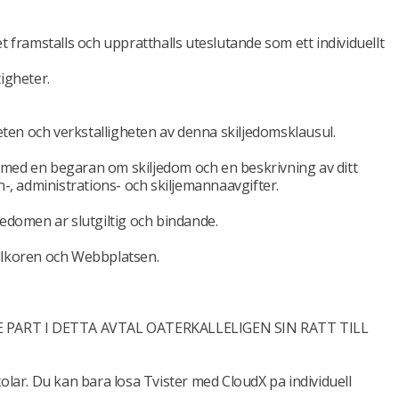
et framstalls och uppratthalls uteslutande som ett individuellt
tigheter.
ten och verkstalligheten av denna skiljedomsklausul.
47 med en begaran om skiljedom och en beskrivning av ditt
n-, administrations- och skiljemannaavgifter.
jedomen ar slutgiltig och bindande.
villkoren och Webbplatsen.
E PART I DETTA AVTAL OATERKALLELIGEN SIN RATT TILL
stolar. Du kan bara losa Tvister med CloudX pa individuell