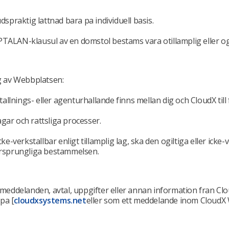
dspraktig lattnad bara pa individuell basis.
-klausul av en domstol bestams vara otillamplig eller ogiltig,
ng av Webbplatsen:
tallnings- eller agenturhallande finns mellan dig och CloudX til
lagar och rattsliga processer.
ke-verkstallbar enligt tillamplig lag, ska den ogiltiga eller icke
rsprungliga bestammelsen.
 meddelanden, avtal, uppgifter eller annan information fran Clou
 pa
[
cloudxsystems.net
eller som ett meddelande inom CloudX 