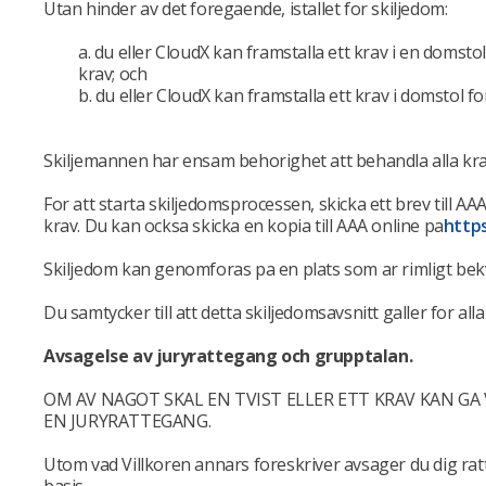
Utan hinder av det foregaende, istallet for skiljedom:
a. du eller CloudX kan framstalla ett krav i en domsto
krav; och
b. du eller CloudX kan framstalla ett krav i domstol f
Skiljemannen har ensam behorighet att behandla alla kra
For att starta skiljedomsprocessen, skicka ett brev till 
krav. Du kan ocksa skicka en kopia till AAA online pa
http
Skiljedom kan genomforas pa en plats som ar rimligt bekva
Du samtycker till att detta skiljedomsavsnitt galler for 
Avsagelse av juryrattegang och grupptalan.
OM AV NAGOT SKAL EN TVIST ELLER ETT KRAV KAN GA 
EN JURYRATTEGANG.
Utom vad Villkoren annars foreskriver avsager du dig ratten