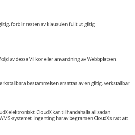
 forblir resten av klausulen fullt ut giltig.
l foljd av dessa Villkor eller anvandning av Webbplatsen.
-verkstallbara bestammelsen ersattas av en giltig, verkstallbar
dX elektroniskt. CloudX kan tillhandahalla all sadan
WMS-systemet. Ingenting harav begransen CloudX:s ratt att